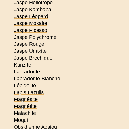
Jaspe Heliotrope
Jaspe Kambaba
Jaspe Léopard
Jaspe Mokaite
Jaspe Picasso
Jaspe Polychrome
Jaspe Rouge
Jaspe Unakite
Jaspe Brechique
Kunzite
Labradorite
Labradorite Blanche
Lépidolite
Lapis Lazulis
Magnésite
Magnétite
Malachite
Moqui
Obsidienne Acajou