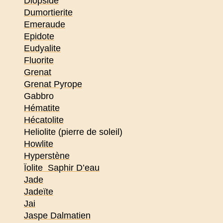
Diopside
Dumortierite
Emeraude
Epidote
Eudyalite
Fluorite
Grenat
Grenat Pyrope
Gabbro
Hématite
Hécatolite
Heliolite (pierre de soleil)
Howlite
Hyperstène
Ïolite Saphir D’eau
Jade
Jadeïte
Jai
Jaspe Dalmatien