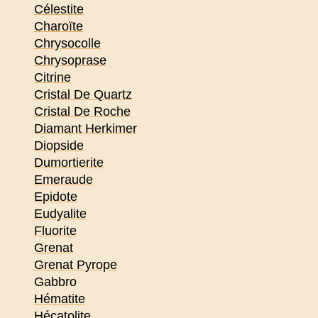
Célestite
Charoïte
Chrysocolle
Chrysoprase
Citrine
Cristal De Quartz
Cristal De Roche
Diamant Herkimer
Diopside
Dumortierite
Emeraude
Epidote
Eudyalite
Fluorite
Grenat
Grenat Pyrope
Gabbro
Hématite
Hécatolite