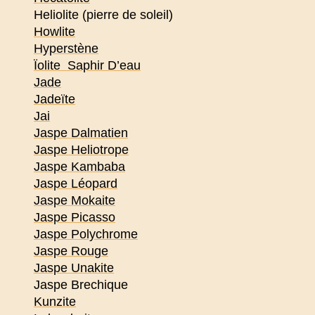
Heliolite (pierre de soleil)
Howlite
Hyperstène
Ïolite Saphir D’eau
Jade
Jadeïte
Jai
Jaspe Dalmatien
Jaspe Heliotrope
Jaspe Kambaba
Jaspe Léopard
Jaspe Mokaite
Jaspe Picasso
Jaspe Polychrome
Jaspe Rouge
Jaspe Unakite
Jaspe Brechique
Kunzite