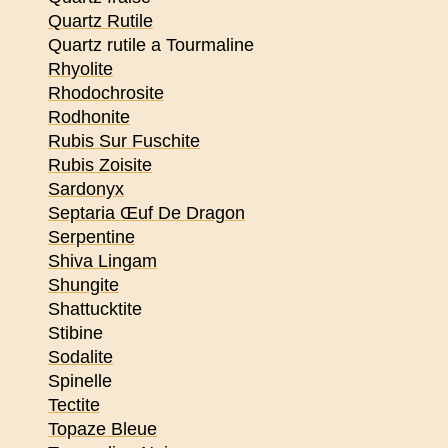
Quartz Rutile
Quartz rutile a Tourmaline
Rhyolite
Rhodochrosite
Rodhonite
Rubis Sur Fuschite
Rubis Zoisite
Sardonyx
Septaria Œuf De Dragon
Serpentine
Shiva Lingam
Shungite
Shattucktite
Stibine
Sodalite
Spinelle
Tectite
Topaze Bleue