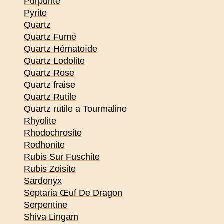
Purpurite
Pyrite
Quartz
Quartz Fumé
Quartz Hématoïde
Quartz Lodolite
Quartz Rose
Quartz fraise
Quartz Rutile
Quartz rutile a Tourmaline
Rhyolite
Rhodochrosite
Rodhonite
Rubis Sur Fuschite
Rubis Zoisite
Sardonyx
Septaria Œuf De Dragon
Serpentine
Shiva Lingam