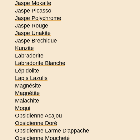
Jaspe Mokaite
Jaspe Picasso
Jaspe Polychrome
Jaspe Rouge
Jaspe Unakite
Jaspe Brechique
Kunzite
Labradorite
Labradorite Blanche
Lépidolite
Lapis Lazulis
Magnésite
Magnétite
Malachite
Moqui
Obsidienne Acajou
Obsidienne Doré
Obsidienne Larme D'appache
Obsidienne Moucheté