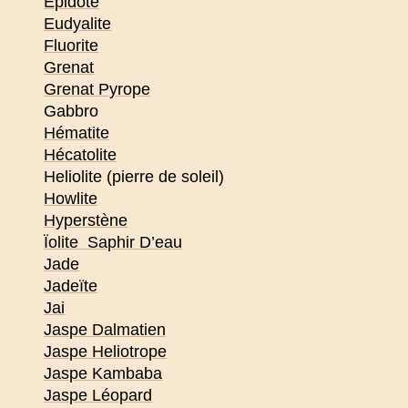
Epidote
Eudyalite
Fluorite
Grenat
Grenat Pyrope
Gabbro
Hématite
Hécatolite
Heliolite (pierre de soleil)
Howlite
Hyperstène
Ïolite Saphir D’eau
Jade
Jadeïte
Jai
Jaspe Dalmatien
Jaspe Heliotrope
Jaspe Kambaba
Jaspe Léopard