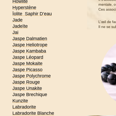
Howlite
mentale, o
Hyperstène
Ces associa
Ïolite Saphir D’eau
Jade
L’œil de f
Jadeïte
Il ne se s
Jai
Jaspe Dalmatien
Jaspe Heliotrope
Jaspe Kambaba
Jaspe Léopard
Jaspe Mokaite
Jaspe Picasso
Jaspe Polychrome
Jaspe Rouge
Jaspe Unakite
Jaspe Brechique
Kunzite
Labradorite
Labradorite Blanche