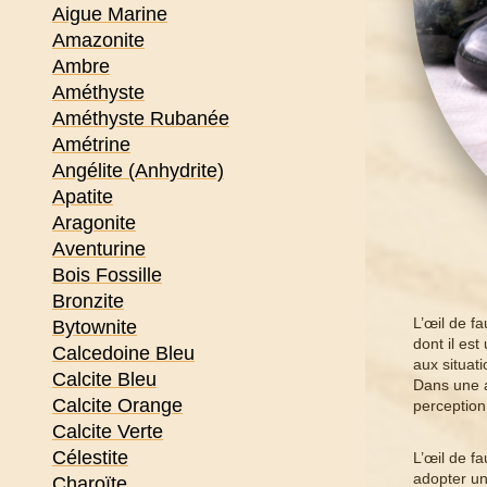
Aigue Marine
Amazonite
Ambre
Améthyste
Améthyste Rubanée
Amétrine
Angélite (Anhydrite)
Apatite
Aragonite
Aventurine
Bois Fossille
Bronzite
L’œil de f
Bytownite
dont il est
Calcedoine Bleu
aux situati
Calcite Bleu
Dans une a
Calcite Orange
perception
Calcite Verte
Célestite
L’œil de f
adopter un
Charoïte