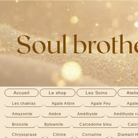
Accueil
Le shop
Les Soins
Ateli
Les chakras
Agate Arbre
Agate Feu
Agate
Amazonite
Ambre
Améthyste
Améthyste 
Bronzite
Bytownite
Calcedoine bleu
Calci
Chrysoprase
Citrine
Cornaline
Diamant H