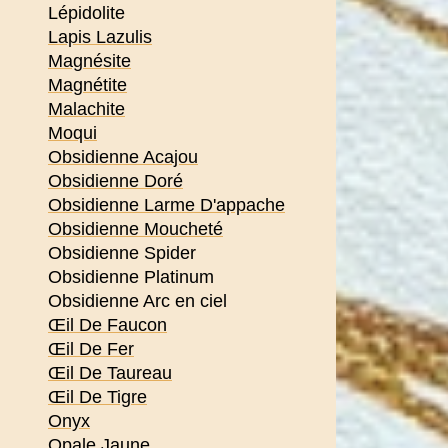
Lépidolite
Lapis Lazulis
Magnésite
Magnétite
Malachite
Moqui
Obsidienne Acajou
Obsidienne Doré
Obsidienne Larme D'appache
Obsidienne Moucheté
Obsidienne Spider
Obsidienne Platinum
Obsidienne Arc en ciel
Œil De Faucon
Œil De Fer
Œil De Taureau
Œil De Tigre
Onyx
Opale Jaune