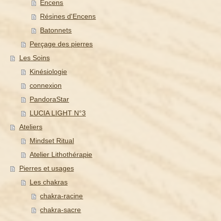
Encens
Résines d'Encens
Batonnets
Perçage des pierres
Les Soins
Kinésiologie
connexion
PandoraStar
LUCIA LIGHT N°3
Ateliers
Mindset Ritual
Atelier Lithothérapie
Pierres et usages
Les chakras
chakra-racine
chakra-sacre