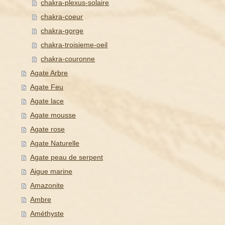
chakra-plexus-solaire
chakra-coeur
chakra-gorge
chakra-troisieme-oeil
chakra-couronne
Agate Arbre
Agate Feu
Agate lace
Agate mousse
Agate rose
Agate Naturelle
Agate peau de serpent
Aigue marine
Amazonite
Ambre
Améthyste