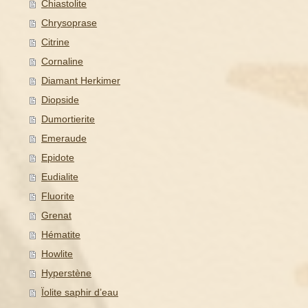
Chiastolite
Chrysoprase
Citrine
Cornaline
Diamant Herkimer
Diopside
Dumortierite
Emeraude
Epidote
Eudialite
Fluorite
Grenat
Hématite
Howlite
Hyperstène
Ïolite saphir d’eau