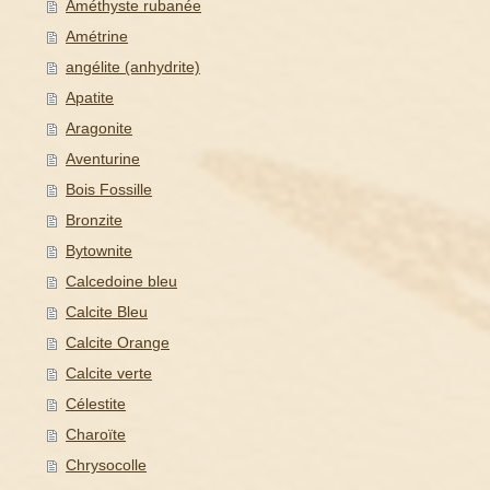
Améthyste rubanée
Amétrine
angélite (anhydrite)
Apatite
Aragonite
Aventurine
Bois Fossille
Bronzite
Bytownite
Calcedoine bleu
Calcite Bleu
Calcite Orange
Calcite verte
Célestite
Charoïte
Chrysocolle