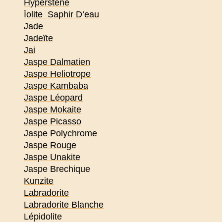
Hyperstène
Ïolite Saphir D’eau
Jade
Jadeïte
Jai
Jaspe Dalmatien
Jaspe Heliotrope
Jaspe Kambaba
Jaspe Léopard
Jaspe Mokaite
Jaspe Picasso
Jaspe Polychrome
Jaspe Rouge
Jaspe Unakite
Jaspe Brechique
Kunzite
Labradorite
Labradorite Blanche
Lépidolite