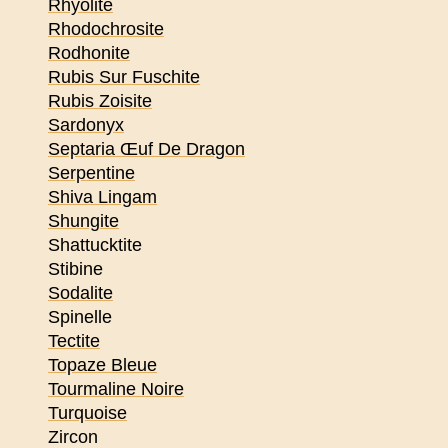
Rhyolite
Rhodochrosite
Rodhonite
Rubis Sur Fuschite
Rubis Zoisite
Sardonyx
Septaria Œuf De Dragon
Serpentine
Shiva Lingam
Shungite
Shattucktite
Stibine
Sodalite
Spinelle
Tectite
Topaze Bleue
Tourmaline Noire
Turquoise
Zircon