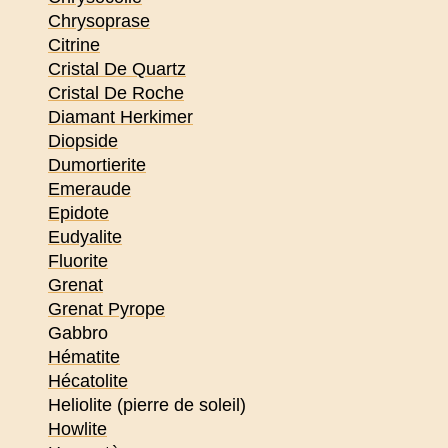
Chrysoprase
Citrine
Cristal De Quartz
Cristal De Roche
Diamant Herkimer
Diopside
Dumortierite
Emeraude
Epidote
Eudyalite
Fluorite
Grenat
Grenat Pyrope
Gabbro
Hématite
Hécatolite
Heliolite (pierre de soleil)
Howlite