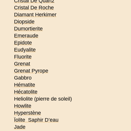
Cristal De Quartz
Cristal De Roche
Diamant Herkimer
Diopside
Dumortierite
Emeraude
Epidote
Eudyalite
Fluorite
Grenat
Grenat Pyrope
Gabbro
Hématite
Hécatolite
Heliolite (pierre de soleil)
Howlite
Hyperstène
Ïolite Saphir D’eau
Jade