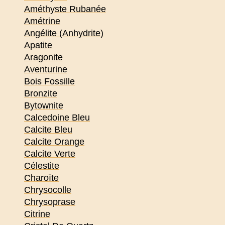
Améthyste Rubanée
Amétrine
Angélite (Anhydrite)
Apatite
Aragonite
Aventurine
Bois Fossille
Bronzite
Bytownite
Calcedoine Bleu
Calcite Bleu
Calcite Orange
Calcite Verte
Célestite
Charoïte
Chrysocolle
Chrysoprase
Citrine